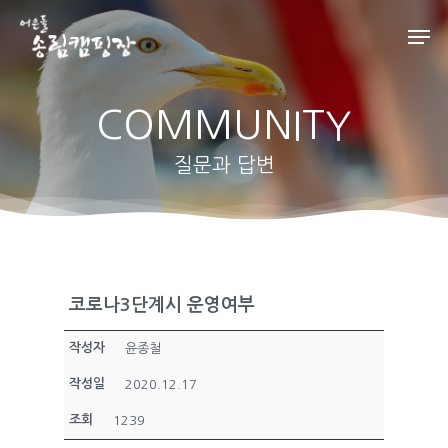
COMMUNITY
Hit enter to search or ESC to close
질문과 답변
코로나3단계시 운영여부
작성자
윤종철
캠핑장 소개
작성일
2020.12.17
인사말
객실/사이트
조회
1239
오시는길