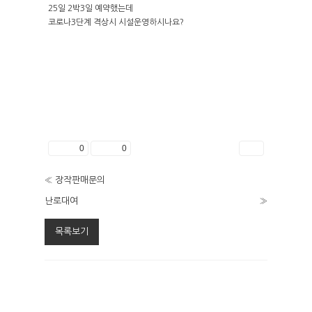
배치도
25일 2박3일 예약했는데
편의시설
코로나3단계 격상시 시설운영하시나요?
A구역
본관 / 별관
예약하기
B구역
매점
예약안내
C구역
외부풍경
개수대
[캠핑]실시간예약
D구역
샤워실
주변여행
[펜션]실시간예약
카라반존
화장실
좋아요
0
싫어요
0
인쇄
펜션 해어름
물때표
뜨란채
«
장작판매문의
난로대여
»
캠핑하우스
목록보기