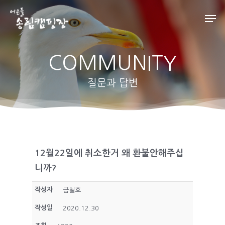
COMMUNITY
Hit enter to search or ESC to close
질문과 답변
12월22일에 취소한거 왜 환불안해주십
니까?
작성자
금철호
작성일
2020.12.30