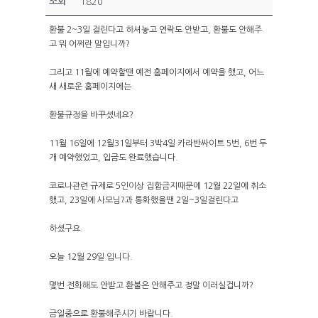
조회
1820
환불 2~3일 걸린다고 하셔놓고 연락도 안받고, 환불도 안해주
캠핑장 소개
고 뭐 어쩌란 말입니까?
인사말
객실/사이트
그리고 11월에 예약할땐 예전 홈페이지에서 예약을 했고, 어느
새 새로운 홈페이지에는
오시는길
배치도
편의시설
환불규정을 바꾸셨네요?
A구역
본관 / 별관
예약하기
11월 16일에 12월31일부터 3박4일 카라반싸이트 5번, 6번 두
B구역
개 예약했었고, 입금도 완료했습니다.
매점
예약안내
C구역
외부풍경
코로나관련 규제로 5인이상 집합금지때문에 12월 22일에 취소
개수대
했고, 23일에 사모님?과 통화했을땐 2일~3일걸린다고
[캠핑]실시간예약
D구역
샤워실
주변여행
[펜션]실시간예약
카라반존
하셨구요.
화장실
펜션 해어름
물때표
오늘 12월 29일 입니다.
뜨란채
몇번 전화해도 안받고 환불은 안해주고 정말 이러실겁니까?
캠핑하우스
금일중으로 환불해주시기 바랍니다.