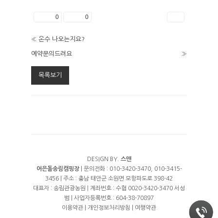
좋아요
0
싫어요
0
인쇄
«
온수 나오는지요?
예약문의드려요
»
목록보기
DESIGN BY.
스맨
어은돌송림캠핑장
| 문의전화 : 010-3420-3470, 010-3415-
3456 | 주소 : 충남 태안군 소원면 모항파도로 398-42
대표자 : 송림관광농원 | 계좌번호 : 수협 0020-3420-3470 서성
범 | 사업자등록번호 : 604-38-70897
이용약관
|
개인정보처리방침
|
여행약관
.