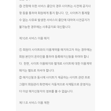
③ 전항에 의한 서비스 중단의 경우 사이트는 사전에 공지사
항 등을 통하여 회원에게 통지 합니다. 단, 사이트가 통제할
수 없는 사유로 발생한 서비스의 중단에 대하여 사전공지가
불가능한 경우에는 사후공지로 대신합니다.
캠핑장 소개
제10조 서비스 이용 해지
인사말
객실/사이트
오시는길
① 회원이 사이트와의 이용계약을 해지하고자 하는 경우에는
배치도
편의시설
회원 본인이 온라인을 통하여 등록해지신청을 하여야 합니
A구역
다. 한편, 사이트 이용해지와 별개로 사이트에 대한 이용계약
본관 / 별관
예약하기
해지는 별도로 하셔야 합니다.
B구역
매점
② 해지신청과 동시에 사이트가 제공하는 사이트 관련 프로
예약안내
C구역
외부풍경
개수대
그램이 회원관리 화면에서 자동적으로 삭제됨으로 운영자는
[캠핑]실시간예약
D구역
더 이상 해지신청자의 정보를 볼 수 없습니다.
샤워실
주변여행
[펜션]실시간예약
카라반존
화장실
제11조 서비스 이용 제한
펜션 해어름
물때표